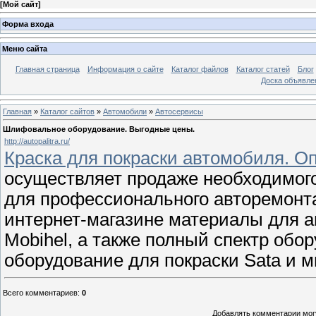
[
Мой сайт
]
Форма входа
Меню сайта
Главная страница
Информация о сайте
Каталог файлов
Каталог статей
Блог
Доска объявле
Главная
»
Каталог сайтов
»
Автомобили
»
Автосервисы
Шлифовальное оборудование. Выгодные цены.
http://autopalitra.ru/
Краска для покраски автомобиля. Оп
осуществляет продаже необходимог
для профессионального авторемонт
интернет-магазине материалы для 
Mobihel, а также полный спектр обо
оборудование для покраски Sata и м
Всего комментариев
:
0
Добавлять комментарии могу