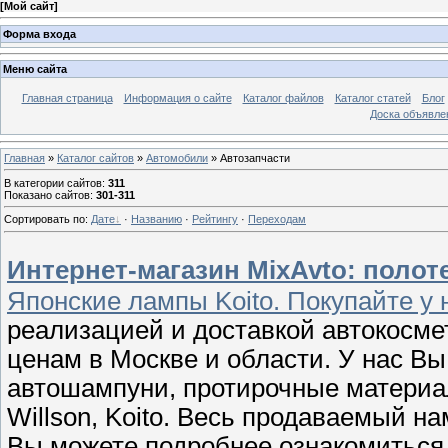
[
Мой сайт
]
Форма входа
Меню сайта
Главная страница
Информация о сайте
Каталог файлов
Каталог статей
Блог
Доска объявле
Главная
»
Каталог сайтов
»
Автомобили
» Автозапчасти
В категории сайтов
:
311
Показано сайтов
:
301-311
Сортировать по
:
Дате
·
Названию
·
Рейтингу
·
Переходам
Интернет-магазин MixAvto: полот
Японские лампы Koito. Покупайте у 
реализацией и доставкой автокосме
ценам в Москве и области. У нас В
автошампуни, протирочные материа
Willson, Koito. Весь продаваемый н
Вы можете подробнее ознакомиться