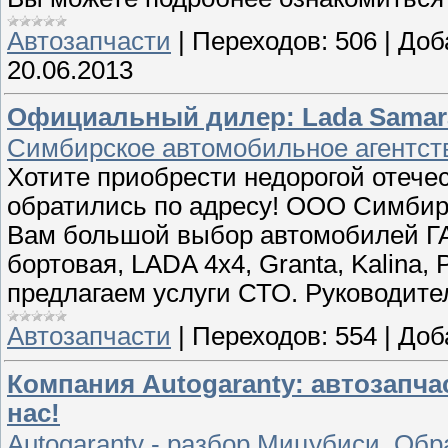
Автозапчасти
|
Переходов:
506
|
Доб
20.06.2013
Официальный дилер: Lada Samara
Симбирское автомобильное агентств
Хотите приобрести недорогой отече
обратились по адресу! ООО Симбирс
Вам большой выбор автомобилей ГА
бортовая, LADA 4х4, Granta, Kalina, P
предлагаем услуги СТО. Руководите
Автозапчасти
|
Переходов:
554
|
Доб
Компания Autogaranty: автозапча
нас!
Autogaranty - разбор Мицубиси. Об