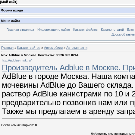
[
Мой сайт
]
Форма входа
Меню сайта
Главная страница
Информация о сайте
Каталог файлов
Каталог статей
Блог
Доска объявле
Главная
»
Каталог сайтов
»
Автомобили
»
Автозапчасти
Nox Adblue в Москве. Контакты: 8 926 893 0244.
http://adblue.msk.ru/
Производитель Adblue в Москве. Пр
AdBlue в городе Москва. Наша компа
мочевины AdBlue до Вашего склада
раствор AdBlue канистрами по 10 и 2
предварительно позвонив нам или п
Также мы предлагаем в аренду запр
Всего комментариев
:
0
Добавлять комментарии могу