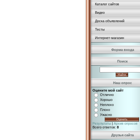
Каталог сайтов
Видео
Доска объявлений
Тесты
Интернет-магазин
Форма входа
Поиск
Наш опрос
Оцените мой сайт
Отлично
Хорошо
Неплохо
Плохо
Ужасно
Результаты
|
Архив опросов
Всего ответов:
8
Друзья сайта