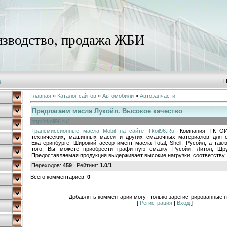
зводство, продажа ЖБИ
д
П
Главная
»
Каталог сайтов
»
Автомобили
»
Автозапчасти
Предлагаем масла Лукойл. Высокое качество
http://tkoil96.ru/
Трансмиссионные масла Mobil на сайте Tkoil96.Ru
- Компания ТК ОИ
технических, машинных масел и других смазочных материалов для о
Екатеринбурге. Широкий ассортимент масла Total, Shell, Русойл, а так
того, Вы можете приобрести графитную смазку Русойл, Литол, Шру
Предоставляемая продукция выдерживает высокие нагрузки, соответству
Переходов
:
459
|
Рейтинг
:
1.0
/
1
Всего комментариев
:
0
Добавлять комментарии могут только зарегистрированные п
[
Регистрация
|
Вход
]