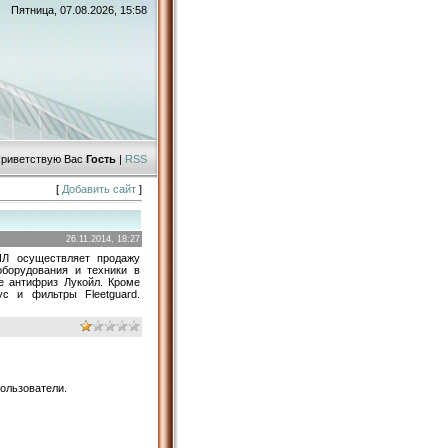
Пятница, 07.08.2026, 15:58
риветствую Вас
Гость
|
RSS
[
Добавить сайт
]
26.11.2014, 18:27
Л осуществляет продажу
борудования и техники в
же антифриз Лукойл. Кроме
с и фильтры Fleetguard.
ользователи.