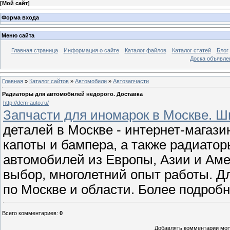
[
Мой сайт
]
Форма входа
Меню сайта
Главная страница
Информация о сайте
Каталог файлов
Каталог статей
Блог
Доска объявле
Главная
»
Каталог сайтов
»
Автомобили
»
Автозапчасти
Радиаторы для автомобилей недорого. Доставка
http://dem-auto.ru/
Запчасти для иномарок в Москве. Ш
деталей в Москве - интернет-магаз
капоты и бампера, а также радиатор
автомобилей из Европы, Азии и Ам
выбор, многолетний опыт работы. Д
по Москве и области. Более подро
Всего комментариев
:
0
Добавлять комментарии могу