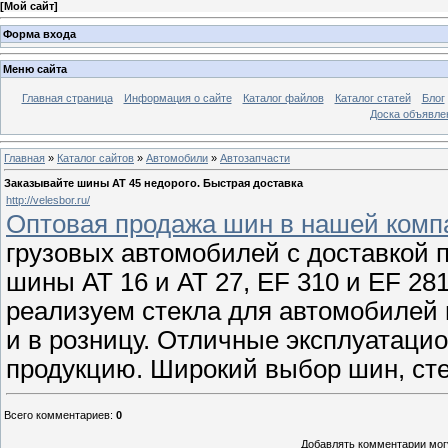
[
Мой сайт
]
Форма входа
Меню сайта
Главная страница
Информация о сайте
Каталог файлов
Каталог статей
Блог
Доска объявле
Главная
»
Каталог сайтов
»
Автомобили
»
Автозапчасти
Заказывайте шины AT 45 недорого. Быстрая доставка
http://velesbor.ru/
Оптовая продажа шин в нашей комп
грузовых автомобилей с доставкой п
шины AT 16 и AT 27, EF 310 и EF 281
реализуем стекла для автомобилей 
и в розницу. Отличные эксплуатаци
продукцию. Широкий выбор шин, сте
Всего комментариев
:
0
Добавлять комментарии могу