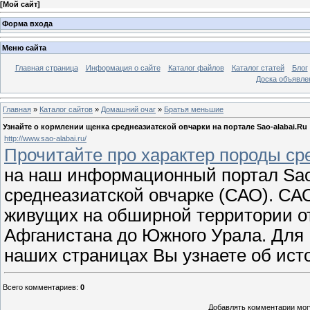
[
Мой сайт
]
Форма входа
Меню сайта
Главная страница
Информация о сайте
Каталог файлов
Каталог статей
Блог
Доска объявле
Главная
»
Каталог сайтов
»
Домашний очаг
»
Братья меньшие
Узнайте о кормлении щенка среднеазиатской овчарки на портале Sao-alabai.Ru
http://www.sao-alabai.ru/
Прочитайте про характер породы ср
на наш информационный портал Sao
среднеазиатской овчарке (САО). САО
живущих на обширной территории от
Афганистана до Южного Урала. Для
наших страницах Вы узнаете об ист
Всего комментариев
:
0
Добавлять комментарии могу