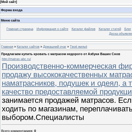
[
Мой сайт
]
Форма входа
Меню сайта
Главная страница
Информация о сайте
Каталог файлов
Каталог статей
Блог
Доска объявле
Главная
»
Каталог сайтов
»
Домашний очаг
»
Твоё жильё
Предлагаем купить кровать с матрасом недорого от Азбуки Ваших Снов
http://matras-abc.ru/
Производственно-коммерческая фир
продажу высококачественных матрас
наматрасников, подушек и одеял, а 
качество предоставляемой продукци
занимается продажей матрасов. Если
ходить по магазинам, переплачиват
выбором.Специалисты
Всего комментариев
:
0