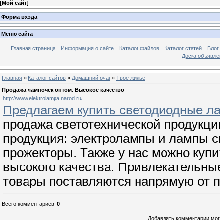
[
Мой сайт
]
Форма входа
Меню сайта
Главная страница
Информация о сайте
Каталог файлов
Каталог статей
Блог
Доска объявле
Главная
»
Каталог сайтов
»
Домашний очаг
»
Твоё жильё
Продажа лампочек оптом. Высокое качество
http://www.elektrolampa.narod.ru/
Предлагаем купить светодиодные ла
продажа светотехнической продукции
продукция: электролампы и лампы 
прожекторы. Также у нас можно купи
высокого качества. Привлекательны
товары поставляются напрямую от 
Всего комментариев
:
0
Добавлять комментарии могу