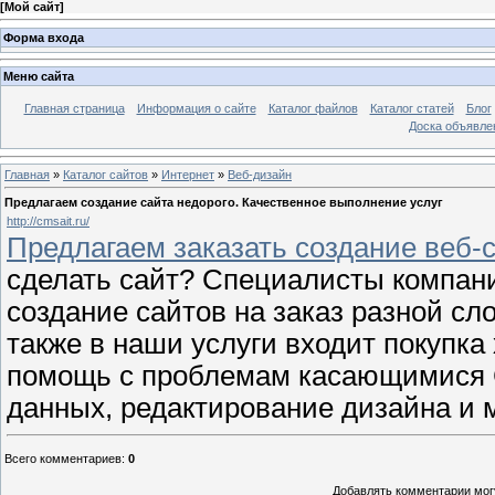
[
Мой сайт
]
Форма входа
Меню сайта
Главная страница
Информация о сайте
Каталог файлов
Каталог статей
Блог
Доска объявле
Главная
»
Каталог сайтов
»
Интернет
»
Веб-дизайн
Предлагаем создание сайта недорого. Качественное выполнение услуг
http://cmsait.ru/
Предлагаем заказать создание веб-
сделать сайт? Специалисты компани
создание сайтов на заказ разной сло
также в наши услуги входит покупка
помощь с проблемам касающимися C
данных, редактирование дизайна и 
Всего комментариев
:
0
Добавлять комментарии могу