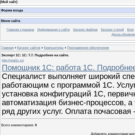
[
Мой сайт
]
Форма входа
Меню сайта
Главная страница
Информация о сайте
Каталог файлов
Каталог статей
Блог
Доска объявле
Главная
»
Каталог сайтов
»
Компьютеры
»
Программное обеспечение
Эксперт 1С: 1C: 7.7. Подробнее на сайте.
http://real1c.ru/
Помощник 1С: работа 1C. Подробнее
Специалист выполняет широкий спе
работающим с программой 1С. Услуг
установка конфигураций 1С, первич
автоматизация бизнес-процессов, а
ряд других услуг. Оплата почасовая 
Всего комментариев
:
0
Добавлять комментарии могу