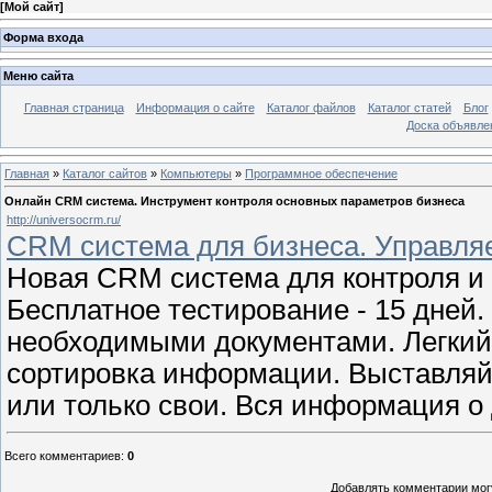
[
Мой сайт
]
Форма входа
Меню сайта
Главная страница
Информация о сайте
Каталог файлов
Каталог статей
Блог
Доска объявле
Главная
»
Каталог сайтов
»
Компьютеры
»
Программное обеспечение
Онлайн CRM система. Инструмент контроля основных параметров бизнеса
http://universocrm.ru/
CRM система для бизнеса. Управляе
Новая CRM система для контроля и 
Бесплатное тестирование - 15 дней.
необходимыми документами. Легкий 
сортировка информации. Выставляйт
или только свои. Вся информация о
Всего комментариев
:
0
Добавлять комментарии могу