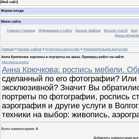
[
Мой сайт
]
Форма входа
Меню сайта
Главная страница
Информация о сайте
Каталог файлов
Каталог статей
Блог
Доска объявле
Главная
»
Каталог сайтов
»
Культура и искусство
»
Изобразительное искусство
Анна Крючкова: картины и портреты на заказ. Примеры работ на сайте
http://anna.works/
Анна Крючкова: роспись мебели. О
сделанный по его фотографии? Или 
эксклюзивной? Значит Вы обратилис
портреты по фотографии, роспись с
аэрография и другие услуги в Волго
техники на выбор: живопись, аэрог
Всего комментариев
:
0
Добавлять комментарии могу