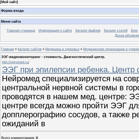
[
Мой сайт
]
Форма входа
Меню сайта
Главная страница
Информация о сайте
Каталог файлов
Каталог статей
Блог
Доска объявле
Главная
»
Каталог сайтов
»
Медицина и здоровье
»
Медицинские организации и учреж
ЭЭГ-видеомониторинг - стоимость. Диагностический центр.
http://nejromed.ru/
ЭЭГ при эпилепсии ребенка. Центр 
Нейромед специализируется на сов
центральной нервной системы в гор
проводятся в нашем мед. центре: ЭЭ
центре всегда можно пройти ЭЭГ дл
допплерографию сосудов, а также ре
ожиданий в
Всего комментариев
:
0