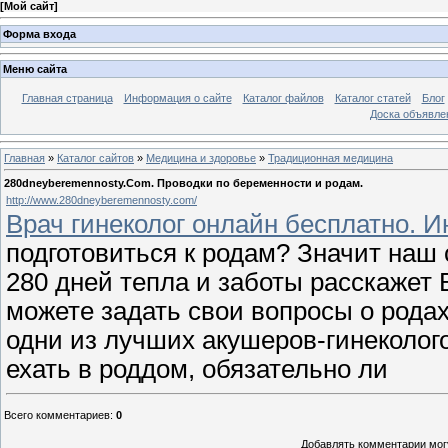
[
Мой сайт
]
Форма входа
Меню сайта
Главная страница
Информация о сайте
Каталог файлов
Каталог статей
Блог
Доска объявле
Главная
»
Каталог сайтов
»
Медицина и здоровье
»
Традиционная медицина
280dneyberemennosty.Com. Проводки по беременности и родам.
http://www.280dneyberemennosty.com/
Врач гинеколог онлайн бесплатно. 
подготовиться к родам? Значит наш 
280 дней тепла и заботы расскажет 
можете задать свои вопросы о родах
одни из лучших акушеров-гинеколого
ехать в роддом, обязательно ли
Всего комментариев
:
0
Добавлять комментарии могу