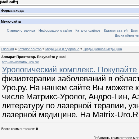
[
Мой сайт
]
Форма входа
Меню сайта
Главная страница
Информация о сайте
Каталог файлов
Каталог статей
Блог
Доска объявле
Главная
»
Каталог сайтов
»
Медицина и здоровье
»
Традиционная медицина
Аппарат Проктокор. Покупайте у нас!
http://www.matrix-uro.ru/
Урологический комплекс. Покупайте 
физиотерапии заболеваний в област
Уро.ру. На нашем сайте Вы можете 
числе Матрикс-Уролог, Андро-Гин, А
литературу по лазерной терапии, уз
лазерной медицине. На Matrix-Uro.
Всего комментариев
:
0
Добавлять комментарии могу