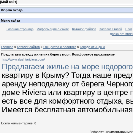
[
Мой сайт
]
Форма входа
Меню сайта
Главная страница
Информация о сайте
Каталог файлов
Каталог статей
Блог
Доска объявле
Главная
»
Каталог сайтов
»
Общество и политика
»
Города от А до Я
Предлагаем аренду жилья на берегу моря. Комфортное проживание
http://www.alushtariviera.com/
Предлагаем жилье на море недорого
квартиру в Крыму? Тогда наше пред
аренду неподалеку от берега Черног
доме Riviera или квартиру в центре 
есть все для комфортного отдыха, в
Имеется бесплатная автомобильная 
Всего комментариев
:
0
Добавлять комментарии могу