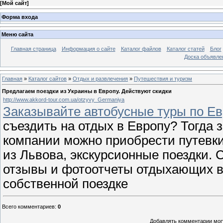
[
Мой сайт
]
Форма входа
Меню сайта
Главная страница
Информация о сайте
Каталог файлов
Каталог статей
Блог
Доска объявле
Главная
»
Каталог сайтов
»
Отдых и развлечения
»
Путешествия и туризм
Предлагаем поездки из Украины в Европу. Действуют скидки
http://www.akkord-tour.com.ua/otzyvy_Germaniya
Заказывайте автобусные туры по Ев
съездить на отдых в Европу? Тогда 
компании можно приобрести путевки
из Львова, экскурсионные поездки. 
отзывы и фотоотчеты отдыхающих в 
собственной поездке
Всего комментариев
:
0
Добавлять комментарии могу