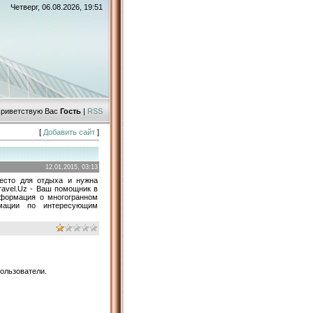
Четверг, 06.08.2026, 19:51
риветствую Вас
Гость
|
RSS
[
Добавить сайт
]
12.01.2015, 03:13
есто для отдыха и нужна
ravel.Uz - Ваш помощник в
нформация о многогранном
рмации по интересующим
ользователи.