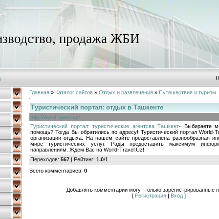
зводство, продажа ЖБИ
д
П
Главная
»
Каталог сайтов
»
Отдых и развлечения
»
Путешествия и туризм
Туристический портал: отдых в Ташкенте
http://world-travel.uz/
Туристический портал: туристические агентсва Ташкент
- Выбираете м
помощь? Тогда Вы обратились по адресу! Туристический портал World-T
организации отдыха. На нашем сайте предоставлена разнообразная и
мире туристических услуг. Рады предоставить максимум инфо
направлениям. Ждем Вас на World-Travel.Uz!
Переходов
:
567
|
Рейтинг
:
1.0
/
1
Всего комментариев
:
0
Добавлять комментарии могут только зарегистрированные п
[
Регистрация
|
Вход
]