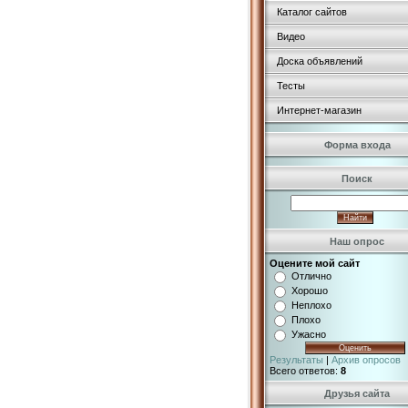
Каталог сайтов
Видео
Доска объявлений
Тесты
Интернет-магазин
Форма входа
Поиск
Наш опрос
Оцените мой сайт
Отлично
Хорошо
Неплохо
Плохо
Ужасно
Результаты
|
Архив опросов
Всего ответов:
8
Друзья сайта