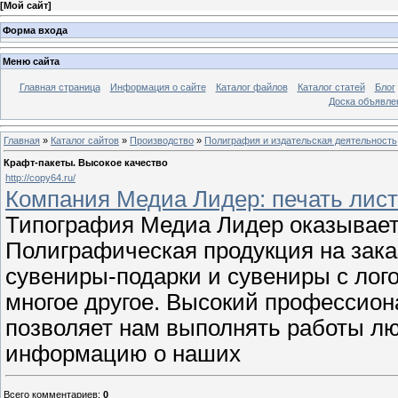
[
Мой сайт
]
Форма входа
Меню сайта
Главная страница
Информация о сайте
Каталог файлов
Каталог статей
Блог
Доска объявле
Главная
»
Каталог сайтов
»
Производство
»
Полиграфия и издательская деятельность
Крафт-пакеты. Высокое качество
http://copy64.ru/
Компания Медиа Лидер: печать лист
Типография Медиа Лидер оказывает 
Полиграфическая продукция на зака
сувениры-подарки и сувениры с лог
многое другое. Высокий профессио
позволяет нам выполнять работы л
информацию о наших
Всего комментариев
:
0