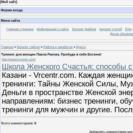
[
Мой сайт
]
Форма входа
Меню сайта
Главная страница
Информация о сайте
Каталог файлов
Каталог статей
Блог
Доска объявле
Главная
»
Каталог сайтов
»
Работа и заработок
»
Курсы
Тренинг для женщин Павла Ракова. Пробуди в себе Богиню!
http://www.vrcentr.com/
Школа Женского Счастья: способы с
Казани - Vrcentr.com. Каждая женщ
тренинги: Тайны Женской Силы, Му
Деньги в пространстве Женской энер
направлениям: бизнес тренинги, обу
тренинги для мужчин и другие. Пос
Всего комментариев
:
0
Добавлять комментарии могу