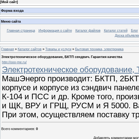
[
Мой сайт
]
Форма входа
Меню сайта
Главная страница
Информация о сайте
Каталог файлов
Каталог статей
Блог
Доска объявле
Главная
»
Каталог сайтов
»
Товары и услуги
»
Бытовая техника, электроника
Электротехническое оборудование, БКТП сендвич. Гарантия качества
http://ooo-me.ru/
Электротехническое оборудование, 
МашЭнерго производит: БКТП, 2БКТП
корпусе и корпусе из сэндвич панел
К-104 и ПСС и др. Кроме того, про
и ЩК, ВРУ и ГРЩ, РУСМ и Я 5000. В
При этом, осуществляем поставку т
Всего комментариев
:
0
Добавлять комментарии могу