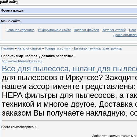
[
Мой сайт
]
Форма входа
Меню сайта
Главная страница
Информация о сайте
Каталог файлов
Каталог статей
Блог
Доска объявле
Главная
»
Каталог сайтов
»
Товары и услуги
»
Бытовая техника, электроника
Hepa фильтр Thomas. Доставка бесплатно!
http://www.filtero-irkutsk.ru/
Все для пылесоса, шланг для пылесо
для пылесосов в Иркутске? Заходите в
нашем ассортименте представлены:
HEPA фильтры для пылесосов, а так
техникой и многое другое. Доставка
заказом Вы получаете накладную, 
Всего комментариев
:
0
Добавлять комментарии могу