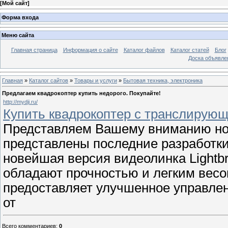
[
Мой сайт
]
Форма входа
Меню сайта
Главная страница
Информация о сайте
Каталог файлов
Каталог статей
Блог
Доска объявле
Главная
»
Каталог сайтов
»
Товары и услуги
»
Бытовая техника, электроника
Предлагаем квадрокоптер купить недорого. Покупайте!
http://mydji.ru/
Купить квадрокоптер с транслирую
Представляем Вашему вниманию новый
представлены последние разработки 
новейшая версия видеолинка Lightbr
обладают прочностью и легким весо
предоставляет улучшенное управле
от
Всего комментариев
:
0