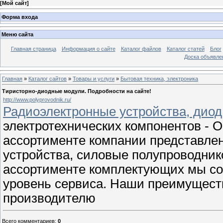
[
Мой сайт
]
Форма входа
Меню сайта
Главная страница
Информация о сайте
Каталог файлов
Каталог статей
Блог
Доска объявле
Главная
»
Каталог сайтов
»
Товары и услуги
»
Бытовая техника, электроника
Тиристорно-диодные модули. Подробности на сайте!
http://www.polyprovodnik.ru/
Радиоэлектронные устройства, диод
электротехнических компонентов - 
ассортименте компании представле
устройства, силовые полупроводник
ассортименте комплектующих мы со
уровень сервиса. Наши преимуществ
производителю
Всего комментариев
:
0