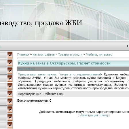
зводство, продажа ЖБИ
д
П
Главная
»
Каталог сайтов
»
Товары и услуги
»
Мебель, интерьер
Кухни на заказ в Октябрьском. Расчет стоимости
http://enli.ru/
Предлагаем заказ кухни. Готовьте с удовольствием!
- Кухонная мебел
фабрики ЭНЛИ. У нас Вы можете заказать кухни Классика и Модерн.
образцов. Продукция мебельной фабрики доступна абсолютному б
Использование только лучших импортных комплектующих. Высокие 
изготовления кухонных гарнитуров, стабильность производства, перспект
Переходов
:
507
|
Рейтинг
:
1.0
/
1
Всего комментариев
:
0
Добавлять комментарии могут только зарегистрированные п
[
Регистрация
|
Вход
]