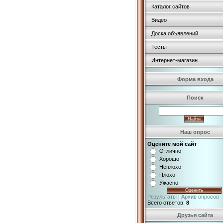
Каталог сайтов
Видео
Доска объявлений
Тесты
Интернет-магазин
Форма входа
Поиск
Наш опрос
Оцените мой сайт
Отлично
Хорошо
Неплохо
Плохо
Ужасно
Результаты
|
Архив опросов
Всего ответов:
8
Друзья сайта