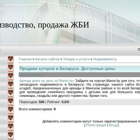
зводство, продажа ЖБИ
д
П
Главная
»
Каталог сайтов
»
Товары и услуги
»
Недвижимость
Продажа хуторов в Беларуси. Доступные цены
http://manor.by/
Аренда дома на день на Manor.by
- Зайдите на портал Manor.by для того, 
загородную недвижимость в Беларуси. На страницах нашего сайта б
усадеб, предназначенных для аренды в Минском районе и по всей Бела
для проведения семейного праздника с детьми или для большого кор
семинара, свадьбы или другого торжества. Кроме того,
Переходов
:
506
|
Рейтинг
:
0.0
/
0
Всего комментариев
:
0
Добавлять комментарии могут только зарегистрированные п
[
Регистрация
|
Вход
]