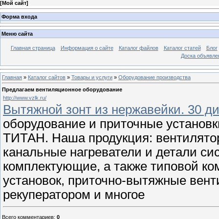
[
Мой сайт
]
Форма входа
Меню сайта
Главная страница
Информация о сайте
Каталог файлов
Каталог статей
Блог
Доска объявле
Главная
»
Каталог сайтов
»
Товары и услуги
»
Оборудование производства
Предлагаем вентиляционное оборудование
http://www.vzlk.ru/
Вытяжной зонт из нержавейки. 30 д
оборудование и приточные установк
ТИТАН. Наша продукция: вентилято
канальные нагреватели и детали си
комплектующие, а также типовой ко
установок, приточно-вытяжные вент
рекуператором и многое
Всего комментариев
:
0