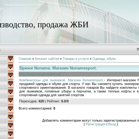
зводство, продажа ЖБИ
д
П
Главная
»
Каталог сайтов
»
Товары и услуги
»
Одежда, обувь
Брюки Noname. Магазин Nonamesport.
http://www.nonamesport.ru/
Комбинезоны для лыжников. Магазин Nonamesport.
- Интернет-магазин 
продажей одежды и обуви для спорта. У нас Вы сможете купить экипиров
спортивного ориентирования. В каталоге товаров Вы найдете комплекты
для лыжников, головные уборы и перчатки, а также теплые кофты и е
спортивная одежда для занятий спортом
Переходов
:
420
|
Рейтинг
:
0.0
/
0
Всего комментариев
:
0
Добавлять комментарии могут только зарегистрированные п
[
Регистрация
|
Вход
]