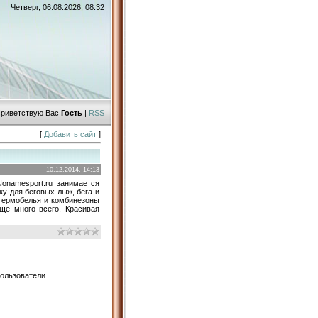
Четверг, 06.08.2026, 08:32
риветствую Вас
Гость
|
RSS
[
Добавить сайт
]
10.12.2014, 14:13
Nonamesport.ru занимается
ку для беговых лыж, бега и
 термобелья и комбинезоны
ще много всего. Красивая
ользователи.