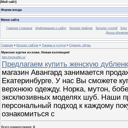
[
Мой сайт
]
Форма входа
Меню сайта
Главная страница
Информация о сайте
Каталог файлов
Каталог статей
Блог
Доска объявле
Главная
»
Каталог сайтов
»
Товары и услуги
»
Одежда, обувь
Мужские куртки из кожи. Новая коллекция!
http://norka96.ru/
Предлагаем купить женскую дубленк
магазин Авангард занимается прода
Екатеринбурге. У нас Вы сможете к
верхнюю одежду. Норка, мутон, бобе
эксклюзивных моделях шуб. Наши п
персональный подход к каждому пок
ознакомиться с
Всего комментариев
:
0