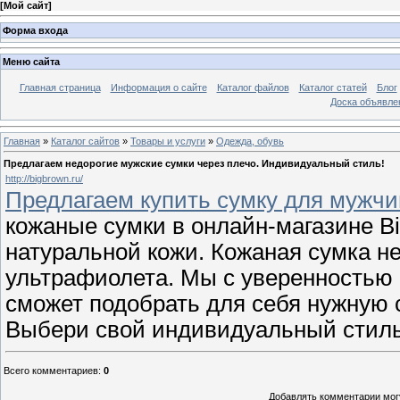
[
Мой сайт
]
Форма входа
Меню сайта
Главная страница
Информация о сайте
Каталог файлов
Каталог статей
Блог
Доска объявле
Главная
»
Каталог сайтов
»
Товары и услуги
»
Одежда, обувь
Предлагаем недорогие мужские сумки через плечо. Индивидуальный стиль!
http://bigbrown.ru/
Предлагаем купить сумку для мужчи
кожаные сумки в онлайн-магазине Bi
натуральной кожи. Кожаная сумка не
ультрафиолета. Мы с уверенностью
сможет подобрать для себя нужную с
Выбери свой индивидуальный стиль
Всего комментариев
:
0
Добавлять комментарии могу