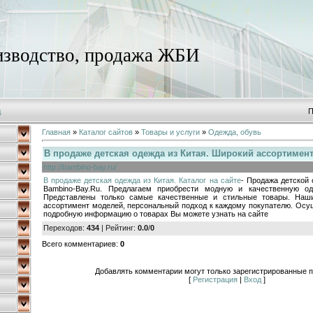
зводство, продажа ЖБИ
д
П
Главная
»
Каталог сайтов
»
Товары и услуги
»
Одежда, обувь
В продаже детская одежда из Китая. Широкий ассортимен
http://bambino-bay.ru/
В продаже детская одежда из Китая. Каталог на сайте
- Продажа детской 
Bambino-Bay.Ru. Предлагаем приобрести модную и качественную од
Представлены только самые качественные и стильные товары. Наш
ассортимент моделей, персональный подход к каждому покупателю. Осу
подробную информацию о товарах Вы можете узнать на сайте
Переходов
:
434
|
Рейтинг
:
0.0
/
0
Всего комментариев
:
0
Добавлять комментарии могут только зарегистрированные п
[
Регистрация
|
Вход
]