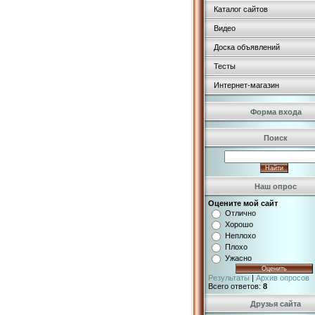
Каталог сайтов
Видео
Доска объявлений
Тесты
Интернет-магазин
Форма входа
Поиск
Наш опрос
Оцените мой сайт
Отлично
Хорошо
Неплохо
Плохо
Ужасно
Результаты
|
Архив опросов
Всего ответов:
8
Друзья сайта