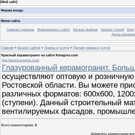
[
Мой сайт
]
Форма входа
Меню сайта
Главная страница
Информация о сайте
Каталог файлов
Каталог статей
Блог
Доска объявле
Главная
»
Каталог сайтов
»
Товары и услуги
»
Прочие товары и услуги
Красный керамогранит на сайте Keragros.com
http://www.keragros.com/
Глазурованный керамогранит. Боль
осуществляют оптовую и розничную 
Ростовской области. Вы можете при
различных форматов: 600х600, 1200
(ступени). Данный строительный ма
вентилируемых фасадов, промышле
Всего комментариев
:
0
Добавлять комментарии могу