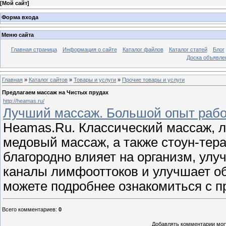
[
Мой сайт
]
Форма входа
Меню сайта
Главная страница
Информация о сайте
Каталог файлов
Каталог статей
Блог
Доска объявле
Главная
»
Каталог сайтов
»
Товары и услуги
»
Прочие товары и услуги
Предлагаем массаж на Чистых прудах
http://heamas.ru/
Лучший массаж. Большой опыт раб
Heamas.Ru. Классический массаж, 
медовый массаж, а также стоун-тер
благородно влияет на организм, улу
каналы лимфооттоков и улучшает об
можете подробнее ознакомиться с п
Всего комментариев
:
0
Добавлять комментарии могу