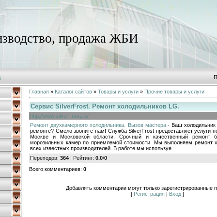
зводство, продажа ЖБИ
д
П
Главная
»
Каталог сайтов
»
Товары и услуги
»
Прочие товары и услуги
Сервис SilverFrost. Ремонт холодильников LG.
http://www.silver-frost.ru/
Ремонт двухкамерного холодильника. Вызов мастера.
- Ваш холодильник
ремонте? Смело звоните нам! Служба SilverFrost предоставляет услуги 
Москве и Московской области. Срочный и качественный ремонт б
морозильных камер по приемлемой стоимости. Мы выполняем ремонт х
всех известных производителей. В работе мы используе
Переходов
:
364
|
Рейтинг
:
0.0
/
0
Всего комментариев
:
0
Добавлять комментарии могут только зарегистрированные п
[
Регистрация
|
Вход
]