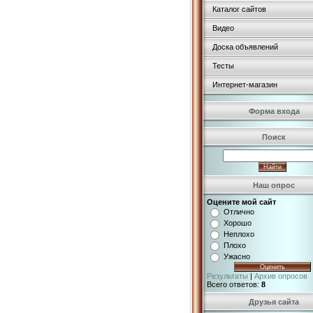
Каталог сайтов
Видео
Доска объявлений
Тесты
Интернет-магазин
Форма входа
Поиск
Наш опрос
Оцените мой сайт
Отлично
Хорошо
Неплохо
Плохо
Ужасно
Результаты
|
Архив опросов
Всего ответов:
8
Друзья сайта