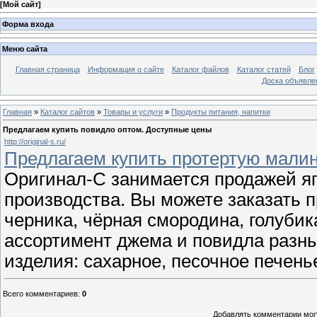
[
Мой сайт
]
Форма входа
Меню сайта
Главная страница
Информация о сайте
Каталог файлов
Каталог статей
Блог
Доска объявле
Главная
»
Каталог сайтов
»
Товары и услуги
»
Продукты питания, напитки
Предлагаем купить повидло оптом. Доступные цены
http://original-s.ru/
Предлагаем купить протертую мали
Оригинал-С занимается продажей яг
производства. Вы можете заказать п
черника, чёрная смородина, голубик
ассортимент джема и повидла разных
изделия: сахарное, песочное печен
Всего комментариев
:
0
Добавлять комментарии могу