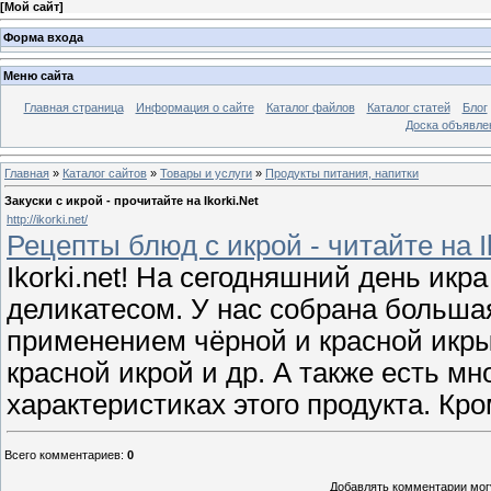
[
Мой сайт
]
Форма входа
Меню сайта
Главная страница
Информация о сайте
Каталог файлов
Каталог статей
Блог
Доска объявле
Главная
»
Каталог сайтов
»
Товары и услуги
»
Продукты питания, напитки
Закуски с икрой - прочитайте на Ikorki.Net
http://ikorki.net/
Рецепты блюд с икрой - читайте на Ik
Ikorki.net! На сегодняшний день и
деликатесом. У нас собрана большая
применением чёрной и красной икры
красной икрой и др. А также есть м
характеристиках этого продукта. Кро
Всего комментариев
:
0
Добавлять комментарии могу