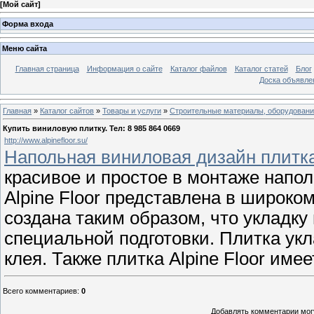
[
Мой сайт
]
Форма входа
Меню сайта
Главная страница
Информация о сайте
Каталог файлов
Каталог статей
Блог
Доска объявле
Главная
»
Каталог сайтов
»
Товары и услуги
»
Строительные материалы, оборудован
Купить виниловую плитку. Тел: 8 985 864 0669
http://www.alpinefloor.su/
Напольная виниловая дизайн плитк
красивое и простое в монтаже напо
Alpine Floor представлена в широко
создана таким образом, что укладк
специальной подготовки. Плитка укл
клея. Также плитка Alpine Floor име
Всего комментариев
:
0
Добавлять комментарии могу