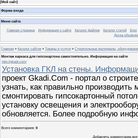
[
Мой сайт
]
Форма входа
Меню сайта
Главная страница
Информация о сайте
Каталог файлов
Каталог статей
Блог
Доска объявле
Главная
»
Каталог сайтов
»
Товары и услуги
»
Строительные материалы, оборудован
Монтаж каркаса для гипсокартона самостоятельно. Информация на сайте
http://gkadi.com/
Установка ГКЛ на стены. Информаци
проект Gkadi.Com - портал о строит
узнать, как правильно производить 
смонтировать гипсокартонный потоло
установку освещения и электрообо
обновляется. Более подробную инф
Всего комментариев
:
0
Добавлять комментарии могу