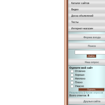
Каталог сайтов
Видео
Доска объявлений
Тесты
Интернет-магазин
Форма входа
Поиск
Наш опрос
Оцените мой сайт
Отлично
Хорошо
Неплохо
Плохо
Ужасно
Результаты
|
Архив опросов
Всего ответов:
8
Друзья сайта