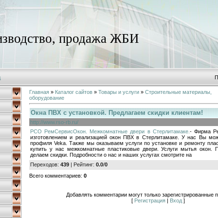
зводство, продажа ЖБИ
д
П
Главная
»
Каталог сайтов
»
Товары и услуги
»
Строительные материалы,
оборудование
Окна ПВХ с установкой. Предлагаем скидки клиентам!
http://www.rso-rb.ru/
РСО РемСервисОкон. Межкомнатные двери в Стерлитамаке.
- Фирма Р
изготовлением и реализацией окон ПВХ в Стерлитамаке. У нас Вы мож
профиля Veka. Также мы оказываем услуги по установке и ремонту пла
купить у нас межкомнатные пластиковые двери. Услуги мытья окон. 
делаем скидки. Подробности о нас и наших услугах смотрите на
Переходов
:
439
|
Рейтинг
:
0.0
/
0
Всего комментариев
:
0
Добавлять комментарии могут только зарегистрированные п
[
Регистрация
|
Вход
]