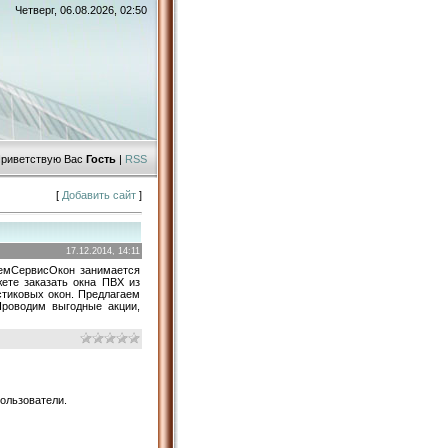
Четверг, 06.08.2026, 02:50
риветствую Вас
Гость
|
RSS
[
Добавить сайт
]
17.12.2014, 14:11
емСервисОкон занимается
ете заказать окна ПВХ из
стиковых окон. Предлагаем
Проводим выгодные акции,
ользователи.