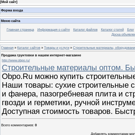
[
Мой сайт
]
Форма входа
Меню сайта
Главная страница
Информация о сайте
Каталог файлов
Каталог статей
Блог
Доска объявле
Главная
»
Каталог сайтов
»
Товары и услуги
»
Строительные материалы, оборудован
Продажа грунтовки в нашем интернет-магазине
http://www.obpo.ru/
Строительные материалы оптом. Бы
Obpo.Ru можно купить строительные
Наши товары: сухие строительные с
и фанера, пазогребневая плита и ст
гвозди и герметики, ручной инструм
Доступная стоимость товаров. Быст
Всего комментариев
:
0
Добавлять комментарии могу