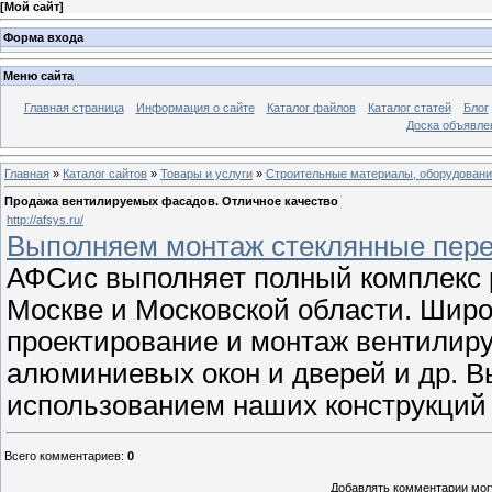
[
Мой сайт
]
Форма входа
Меню сайта
Главная страница
Информация о сайте
Каталог файлов
Каталог статей
Блог
Доска объявле
Главная
»
Каталог сайтов
»
Товары и услуги
»
Строительные материалы, оборудован
Продажа вентилируемых фасадов. Отличное качество
http://afsys.ru/
Выполняем монтаж стеклянные пере
АФСис выполняет полный комплекс 
Москве и Московской области. Широк
проектирование и монтаж вентилиру
алюминиевых окон и дверей и др. В
использованием наших конструкций 
Всего комментариев
:
0
Добавлять комментарии могу