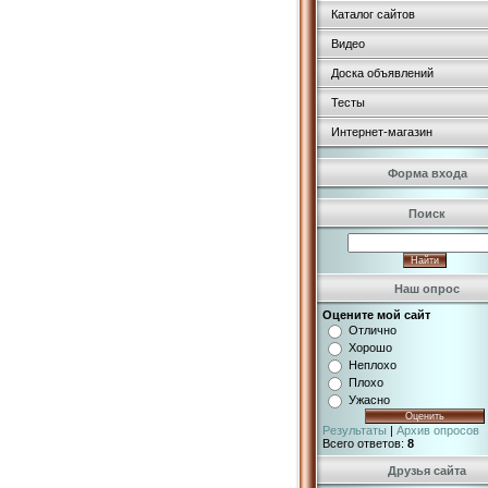
Каталог сайтов
Видео
Доска объявлений
Тесты
Интернет-магазин
Форма входа
Поиск
Наш опрос
Оцените мой сайт
Отлично
Хорошо
Неплохо
Плохо
Ужасно
Результаты
|
Архив опросов
Всего ответов:
8
Друзья сайта