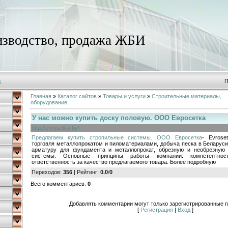
зводство, продажа ЖБИ
д
П
Главная
»
Каталог сайтов
»
Товары и услуги
»
Строительные материалы,
оборудование
У нас можно купить доску половую. ООО Евросетка
http://evrosetka.by/
Предлагаем купить стропильные системы. ООО Евросетка
- Evrose
торговля металлопрокатом и пиломатериалами, добыча песка в Беларуси
арматуру для фундамента и металлопрокат, обрезную и необрезную 
системы. Основные принципы работы компании: компетентнос
ответственность за качество предлагаемого товара. Более подробную
Переходов
:
356
|
Рейтинг
:
0.0
/
0
Всего комментариев
:
0
Добавлять комментарии могут только зарегистрированные п
[
Регистрация
|
Вход
]