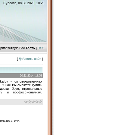
Суббота, 08.08.2026, 10:29
риветствую Вас
Гость
|
RSS
[
Добавить сайт
]
20.11.2014, 18:58
tka.by - оптово-розничная
. У нас Вы сможете купить
доски, брус, стропильные
ть и профессионализм,
ользователи.