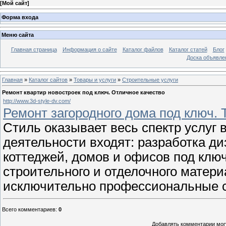
[
Мой сайт
]
Форма входа
Меню сайта
Главная страница
Информация о сайте
Каталог файлов
Каталог статей
Блог
Доска объявле
Главная
»
Каталог сайтов
»
Товары и услуги
»
Строительные услуги
Ремонт квартир новостроек под ключ. Отличное качество
http://www.3d-style-dv.com/
Ремонт загородного дома под ключ. Т
Cтиль оказывает весь спектр услуг
деятельности входят: разработка ди
коттеджей, домов и офисов под ключ
строительного и отделочного матери
исключительно профессиональные с
Всего комментариев
:
0
Добавлять комментарии могу