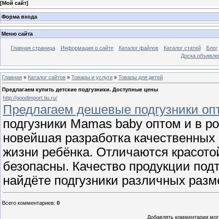
[
Мой сайт
]
Форма входа
Меню сайта
Главная страница
Информация о сайте
Каталог файлов
Каталог статей
Блог
Доска объявле
Главная
»
Каталог сайтов
»
Товары и услуги
»
Товары для детей
Предлагаем купить детские подгузники. Доступные цены
http://goodimport.tiu.ru/
Предлагаем дешевые подгузники оп
подгузники Mamas baby оптом и в ро
новейшая разработка качественных
жизни ребёнка. Отличаются красото
безопасны. Качество продукции под
найдёте подгузники различных разме
Всего комментариев
:
0
Добавлять комментарии могу