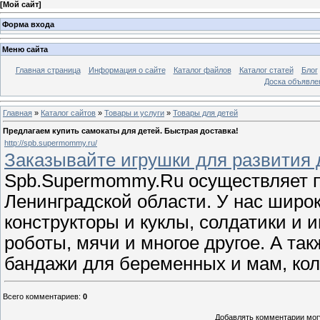
[
Мой сайт
]
Форма входа
Меню сайта
Главная страница
Информация о сайте
Каталог файлов
Каталог статей
Блог
Доска объявле
Главная
»
Каталог сайтов
»
Товары и услуги
»
Товары для детей
Предлагаем купить самокаты для детей. Быстрая доставка!
http://spb.supermommy.ru/
Заказывайте игрушки для развития 
Spb.Supermommy.Ru осуществляет п
Ленинградской области. У нас широк
конструкторы и куклы, солдатики и
роботы, мячи и многое другое. А так
бандажи для беременных и мам, кол
Всего комментариев
:
0
Добавлять комментарии могу