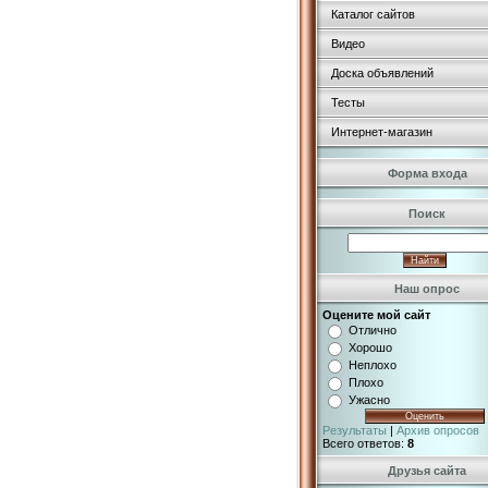
Каталог сайтов
Видео
Доска объявлений
Тесты
Интернет-магазин
Форма входа
Поиск
Наш опрос
Оцените мой сайт
Отлично
Хорошо
Неплохо
Плохо
Ужасно
Результаты
|
Архив опросов
Всего ответов:
8
Друзья сайта