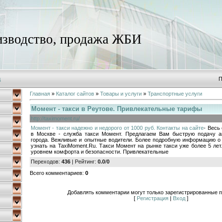
зводство, продажа ЖБИ
д
П
Главная
»
Каталог сайтов
»
Товары и услуги
»
Транспортные услуги
Момент - такси в Реутове. Привлекательные тарифы
http://taximoment.ru/
Момент - такси надежно и недорого от 1000 руб. Контакты на сайте
- Весь
в Москве - служба такси Момент. Предлагаем Вам быструю подачу а
города. Вежливые и опытные водители. Более подробную информацию о
узнать на TaxiMoment.Ru. Такси Момент на рынке такси уже более 5 ле
уровнем комфорта и безопасности. Привлекательные
Переходов
:
436
|
Рейтинг
:
0.0
/
0
Всего комментариев
:
0
Добавлять комментарии могут только зарегистрированные п
[
Регистрация
|
Вход
]