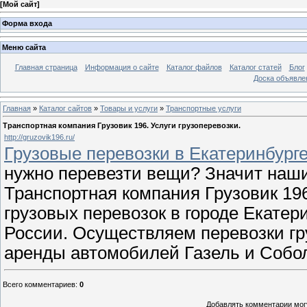
[
Мой сайт
]
Форма входа
Меню сайта
Главная страница
Информация о сайте
Каталог файлов
Каталог статей
Блог
Доска объявле
Главная
»
Каталог сайтов
»
Товары и услуги
»
Транспортные услуги
Транспортная компания Грузовик 196. Услуги грузоперевозки.
http://gruzovik196.ru/
Грузовые перевозки в Екатеринбурге
нужно перевезти вещи? Значит наши
Транспортная компания Грузовик 19
грузовых перевозок в городе Екатери
России. Осуществляем перевозки гр
аренды автомобилей Газель и Собол
Всего комментариев
:
0
Добавлять комментарии могу