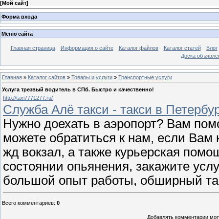
[
Мой сайт
]
Форма входа
Меню сайта
Главная страница
Информация о сайте
Каталог файлов
Каталог статей
Блог
Доска объявле
Главная
»
Каталог сайтов
»
Товары и услуги
»
Транспортные услуги
Услуга трезвый водитель в СПб. Быстро и качественно!
http://taxi7771277.ru/
Служба Алё такси - такси в Петербу
Нужно доехать в аэропорт? Вам помо
можете обратиться к нам, если Вам
жд вокзал, а также курьерская помо
состоянии опьянения, закажите усл
большой опыт работы, обширный та
Всего комментариев
:
0
Добавлять комментарии могу