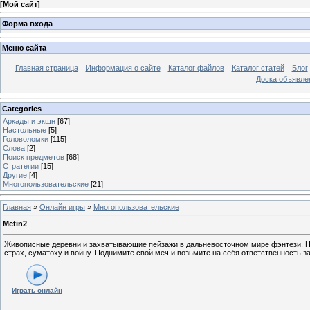
[
Мой сайт
]
Форма входа
Меню сайта
Главная страница
Информация о сайте
Каталог файлов
Каталог статей
Блог
Доска объявле
Categories
Аркады и экшн
[67]
Настольные
[5]
Головоломки
[115]
Слова
[2]
Поиск предметов
[68]
Стратегии
[15]
Другие
[4]
Многопользовательские
[21]
Главная
»
Онлайн игры
»
Многопользовательские
Metin2
Живописные деревни и захватывающие пейзажи в дальневосточном мире фэнтези. Но
страх, суматоху и войну. Поднимите свой меч и возьмите на себя ответственность з
Играть онлайн